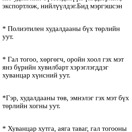
экспортлож, нийлүүлдэг.Бид мэргэшсэн
* Полиэтилен худалдааны бүх төрлийн
уут.
* Гал тогоо, хөргөгч, оройн хоол гэх мэт
янз бүрийн хувилбарт хэрэглэгддэг
хуванцар хүнсний уут.
*Гэр, худалдааны төв, эмнэлэг гэх мэт бүх
төрлийн хогны уут.
* Хуванцар хутга, аяга таваг, гал тогооны