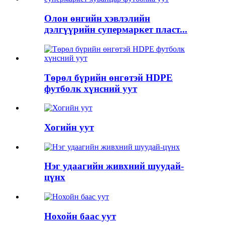
Олон өнгийн хэвлэлийн
дэлгүүрийн супермаркет пласт...
Төрөл бүрийн өнгөтэй HDPE
футболк хүнсний уут
Хогийн уут
Нэг удаагийн живхний шуудай-
цүнх
Нохойн баас уут