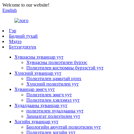
Welcome to our website!
English
Гэр
Бидний тухай
Мэдээ
Бүтээгдэхүүн
Хувцасны хуванцар уут
Хувцасны полиэтилен бүрээс
Полиэтилен костюмны бүрээстэй уут
Хүнсний хуванцар уут
Полиэтилен цамцтай цүнх
Хүнсний полиэтилен уут
Хуванцар зөөгч уут
Полиэтилен зөөгч уут
Полиэтилен хэвлэмэл уут
Худалдааны хуванцар уут
полиэтилен худалдааны уут
Захиалгат полиэтилен уут
Хогийн хуванцар уут
Биологийн аюултай полиэтилен уут
Полиэтилен хогийн уут