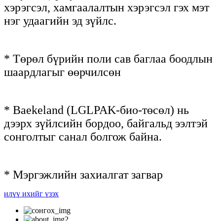
хэрэгсэл, хамгаалалтын хэрэгсэл гэх мэт
нэг удаагийн эд зүйлс.
* Төрөл бүрийн поли сав баглаа боодлын
шаардлагыг өөрчилсөн
* Baekeland (LGLPAK-био-төсөл) нь
дээрх зүйлсийн бордоо, байгальд ээлтэй
сонголтыг санал болгож байна.
* Мэргэжлийн захиалгат загвар
илүү ихийг үзэх