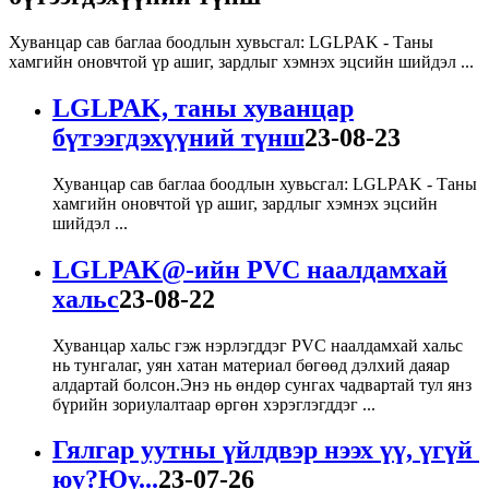
Хуванцар сав баглаа боодлын хувьсгал: LGLPAK - Таны
хамгийн оновчтой үр ашиг, зардлыг хэмнэх эцсийн шийдэл ...
LGLPAK, таны хуванцар
бүтээгдэхүүний түнш
23-08-23
Хуванцар сав баглаа боодлын хувьсгал: LGLPAK - Таны
хамгийн оновчтой үр ашиг, зардлыг хэмнэх эцсийн
шийдэл ...
LGLPAK@-ийн PVC наалдамхай
хальс
23-08-22
Хуванцар хальс гэж нэрлэгддэг PVC наалдамхай хальс
нь тунгалаг, уян хатан материал бөгөөд дэлхий даяар
алдартай болсон.Энэ нь өндөр сунгах чадвартай тул янз
бүрийн зориулалтаар өргөн хэрэглэгддэг ...
Гялгар уутны үйлдвэр нээх үү, үгүй ​​
юу?Юу...
23-07-26