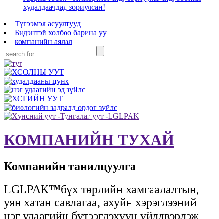
худалдаачдад зориулсан!
Түгээмэл асуултууд
Бидэнтэй холбоо барина уу
компанийн аялал
КОМПАНИЙН ТУХАЙ
Компанийн танилцуулга
LGLPAK
™
бүх төрлийн хамгаалалтын,
уян хатан савлагаа, ахуйн хэрэглээний
нэг удаагийн бүтээгдэхүүн үйлдвэрлэж,