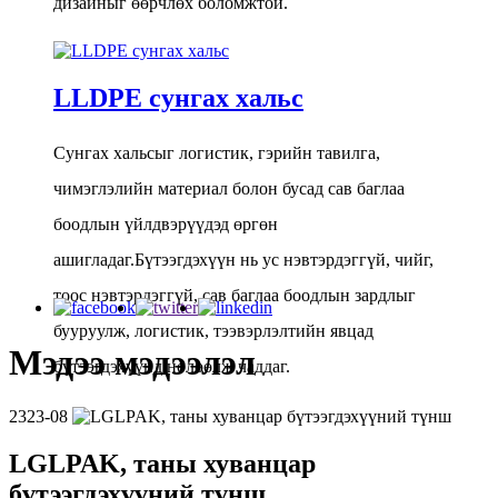
дизайныг өөрчлөх боломжтой.
LLDPE сунгах хальс
Сунгах хальсыг логистик, гэрийн тавилга, 
чимэглэлийн материал болон бусад сав баглаа 
боодлын үйлдвэрүүдэд өргөн 
ашигладаг.Бүтээгдэхүүн нь ус нэвтэрдэггүй, чийг, 
тоос нэвтэрдэггүй, сав баглаа боодлын зардлыг 
бууруулж, логистик, тээвэрлэлтийн явцад 
Мэдээ мэдээлэл
бүтээгдэхүүнд нөлөөлж чаддаг.
23
23-08
LGLPAK, таны хуванцар
бүтээгдэхүүний түнш