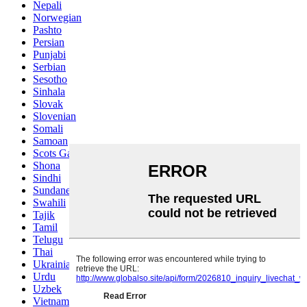
Nepali
Norwegian
Pashto
Persian
Punjabi
Serbian
Sesotho
Sinhala
Slovak
Slovenian
Somali
Samoan
Scots Gaelic
Shona
Sindhi
Sundanese
Swahili
Tajik
Tamil
Telugu
Thai
Ukrainian
Urdu
Uzbek
Vietnamese