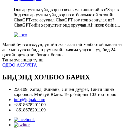
Гялгар уутны үйлдвэр нээвэл ямар ашигтай вэ?Хэрэв
бид гялгар уутны үйлдвэр нээх боломжтой эсэхийг
ChatGPT-ээс асуувал ChatGPT юу гэж хариулах вэ?
ChatGPT-ийн хариултыг энд оруулав.AI: нээж байна...
Манай бүтээгдэхүүн, үнийн жагсаалттай холбоотой лавлагаа
авахыг хүсвэл бидэн рүү имэйл хаягаа үлдээнэ үү, бид 24
цагийн дотор холбогдох болно.
Таны хуванцар түнш.
ОДОО АСУУЛГА
БИДЭНД ХОЛБОО БАРИХ
250109, Хятад, Жинань, Личэн дүүрэг, Танги шинэ
хороолол, Мэйгуй Юань, 19-р байрны 103 тоот өрөө
info@lglpak.com
+8618678291109
+8618678291109