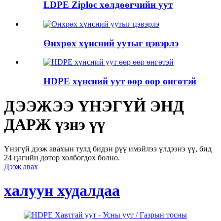
LDPE Ziploc хөлдөөгчийн уут
Өнхрөх хүнсний уутыг цэвэрлэ
HDPE хүнсний уут өөр өөр өнгөтэй
ДЭЭЖЭЭ ҮНЭГҮЙ ЭНД
ДАРЖ үзнэ үү
Үнэгүй дээж авахын тулд бидэн рүү имэйлээ үлдээнэ үү, бид
24 цагийн дотор холбогдох болно.
Дээж авах
халуун худалдаа