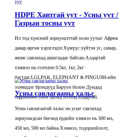
HDPE Хавтгай уут - Усны уут /
Газрын тосны уут
Ил тод хүнсний зориулалттай поли уутыг Африк 
даяар өргөн хэрэглэдэг.Хүмүүс хүйтэн ус, самар, 
жимс савлахад ашигладаг байсан.Алдартай 
хэмжээ нь голчлон 0.5кг, 1кг, 2кг 
багтдаг.LGLPAK, ELEPHANT & PINGUIM-ийн 
эзэмшдэг брэндүүд Баруун болон Дундад 
Усны савлагааны хальс
Африкийн олон оронд нэлээд алдартай.
Усны савлагаатай хальс нь усыг савлахад 
зориулагдсан бөгөөд ердийн хэмжээ нь 300 мл, 
450 мл, 500 мл байна.Хэмжээ, тодорхойлолт, 