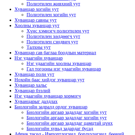
Полиэтилен живхний уут
Хуванцар хогийн уут
Полиэтилен хогийн уут
Хуванцар савны уут
Хоолны хуванцар уут
Хүнс хэмнэгч полиэтилен уут
Полиэтилен хөлдөөгч уут
Полиэтилен сэндвич уут
Талхны уут
Хуванцар сав баглаа боодлын материал
Нэг удаагийн хуванцар
Нэг удаагийн хоолны хуванцар
Гал тогооны нэг удаагийн хуванцар
Хуванцар поли уут
Нохойн баас хийдэг хуванцар уут
Хуванцар хальс
Хуванцар бээлий
Нэг удаагийн хуванцар хормогч
Хуванцарыг далдлах
Биологийн задралд ордог хуванцар
Биологийн аргаар задалдаг хогийн уут
Биологийн аргаар задалдаг хогийн уут
Биологийн аргаар задалдаг цамцтай цүнх
Биологийн хувьд задардаг бусад
Африк төсөл - Импортлогчид, борлуулагчид, бөөний