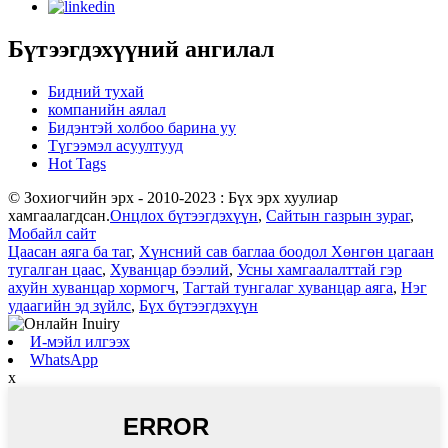
Бүтээгдэхүүний ангилал
Бидний тухай
компанийн аялал
Бидэнтэй холбоо барина уу
Түгээмэл асуултууд
Hot Tags
© Зохиогчийн эрх - 2010-2023 : Бүх эрх хуулиар
хамгаалагдсан.
Онцлох бүтээгдэхүүн
,
Сайтын газрын зураг
,
Мобайл сайт
Цаасан аяга ба таг
,
Хүнсний сав баглаа боодол Хөнгөн цагаан
тугалган цаас
,
Хуванцар бээлий
,
Усны хамгаалалттай гэр
ахуйн хуванцар хормогч
,
Тагтай тунгалаг хуванцар аяга
,
Нэг
удаагийн эд зүйлс
,
Бүх бүтээгдэхүүн
И-мэйл илгээх
WhatsApp
x