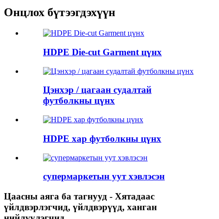
Онцлох бүтээгдэхүүн
HDPE Die-cut Garment цүнх
Цэнхэр / цагаан судалтай
футболкны цүнх
HDPE хар футболкны цүнх
супермаркетын уут хэвлэсэн
Цаасны аяга ба тагнууд - Хятадаас
үйлдвэрлэгчид, үйлдвэрүүд, ханган
нийлүүлэгчид