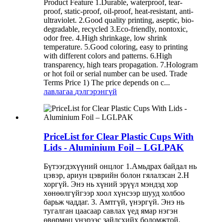
Product Feature 1.Durable, waterproof, tear-
proof, static-proof, oil-proof, heat-resistant, anti-
ultraviolet. 2.Good quality printing, aseptic, bio-
degradable, recycled 3.Eco-friendly, nontoxic,
odor free. 4.High shrinkage, low shrink
temperature. 5.Good coloring, easy to printing
with different colors and patterns. 6.High
transparency, high tears propagation. 7.Hologram
or hot foil or serial number can be used. Trade
Terms Price 1) The price depends on c...
лавлагаа
дэлгэрэнгүй
PriceList for Clear Plastic Cups With
Lids - Aluminium Foil – LGLPAK
Бүтээгдэхүүний онцлог 1.Амьдрах байдал нь
цэвэр, ариун цэврийн болон гялалзсан 2.Н
хоргүй. Энэ нь хүний ​​эрүүл мэндэд хор
хөнөөлгүйгээр хоол хүнсээр шууд холбоо
барьж чаддаг. 3. Амтгүй, үнэргүй. Энэ нь
тугалган цаасаар савлах үед ямар нэгэн
өвөрмөц үнэрээс зайлсхийх боломжтой.