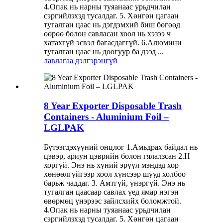
4.Опак нь нарны туяанаас урьдчилан
сэргийлэхэд тусалдаг. 5. Хөнгөн цагаан
тугалган цаас нь дэгдэмхий биш бөгөөд
өөрөө болон савласан хоол нь хэзээ ч
хатахгүй эсвэл багасдаггүй. 6.Алюмини
тугалган цаас нь доогуур ба дээд ...
лавлагаа
дэлгэрэнгүй
8 Year Exporter Disposable Trash
Containers - Aluminium Foil –
LGLPAK
Бүтээгдэхүүний онцлог 1.Амьдрах байдал нь
цэвэр, ариун цэврийн болон гялалзсан 2.Н
хоргүй. Энэ нь хүний ​​эрүүл мэндэд хор
хөнөөлгүйгээр хоол хүнсээр шууд холбоо
барьж чаддаг. 3. Амтгүй, үнэргүй. Энэ нь
тугалган цаасаар савлах үед ямар нэгэн
өвөрмөц үнэрээс зайлсхийх боломжтой.
4.Опак нь нарны туяанаас урьдчилан
сэргийлэхэд тусалдаг. 5. Хөнгөн цагаан