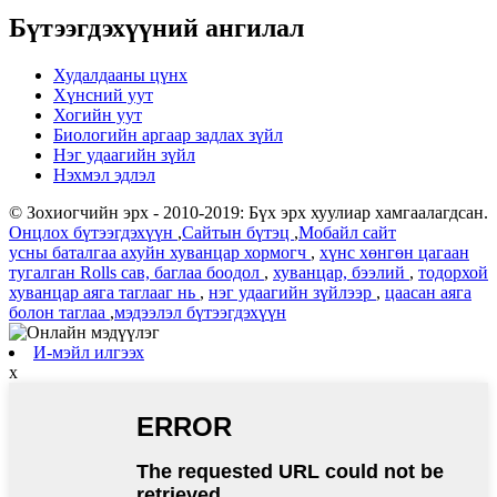
Бүтээгдэхүүний ангилал
Худалдааны цүнх
Хүнсний уут
Хогийн уут
Биологийн аргаар задлах зүйл
Нэг удаагийн зүйл
Нэхмэл эдлэл
© Зохиогчийн эрх - 2010-2019: Бүх эрх хуулиар хамгаалагдсан.
Онцлох бүтээгдэхүүн
,
Сайтын бүтэц
,
Мобайл сайт
усны баталгаа ахуйн хуванцар хормогч
,
хүнс хөнгөн цагаан
тугалган Rolls сав, баглаа боодол
,
хуванцар, бээлий
,
тодорхой
хуванцар аяга таглааг нь
,
нэг удаагийн зүйлээр
,
цаасан аяга
болон таглаа
,
мэдээлэл бүтээгдэхүүн
И-мэйл илгээх
х