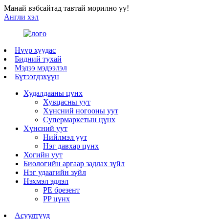
Манай вэбсайтад тавтай морилно уу!
Англи хэл
Нүүр хуудас
Бидний тухай
Мэдээ мэдээлэл
Бүтээгдэхүүн
Худалдааны цүнх
Хувцасны уут
Хүнсний ногооны уут
Супермаркетын цүнх
Хүнсний уут
Нийлмэл уут
Нэг давхар цүнх
Хогийн уут
Биологийн аргаар задлах зүйл
Нэг удаагийн зүйл
Нэхмэл эдлэл
PE брезент
PP цүнх
Асуултууд