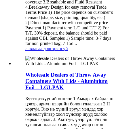
coverage 3.Breathable and Fluid Resistant
4.Breakaway Design for easy removal Trade
Terms Price 1) The price depends on customer’s
demand (shape, size, printing, quantity, etc.)
2) Direct manufacturer with competitive price
Payment 1) Payment tern: L/C and T/T 2) For
T/T, 30% deposit, the balance should be paid
against OBL Samples 1) Sample time: 3-7 days
for non-printed bag; 7-15d...
лавлагаа
дэлгэрэнгүй
Wholesale Dealers of Throw Away
Containers With Lids - Aluminium
Foil – LGLPAK
Бүтээгдэхүүний онцлог 1.Амьдрах байдал нь
цэвэр, ариун цэврийн болон гялалзсан 2.Н
хоргүй. Энэ нь хүний ​​эрүүл мэндэд хор
хөнөөлгүйгээр хоол хүнсээр шууд холбоо
барьж чаддаг. 3. Амтгүй, үнэргүй. Энэ нь
тугалган цаасаар савлах үед ямар нэгэн