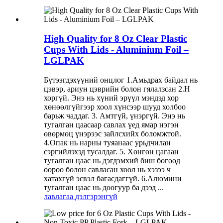
High Quality for 8 Oz Clear Plastic
Cups With Lids - Aluminium Foil –
LGLPAK
Бүтээгдэхүүний онцлог 1.Амьдрах байдал нь
цэвэр, ариун цэврийн болон гялалзсан 2.Н
хоргүй. Энэ нь хүний ​​эрүүл мэндэд хор
хөнөөлгүйгээр хоол хүнсээр шууд холбоо
барьж чаддаг. 3. Амтгүй, үнэргүй. Энэ нь
тугалган цаасаар савлах үед ямар нэгэн
өвөрмөц үнэрээс зайлсхийх боломжтой.
4.Опак нь нарны туяанаас урьдчилан
сэргийлэхэд тусалдаг. 5. Хөнгөн цагаан
тугалган цаас нь дэгдэмхий биш бөгөөд
өөрөө болон савласан хоол нь хэзээ ч
хатахгүй эсвэл багасдаггүй. 6.Алюмини
тугалган цаас нь доогуур ба дээд ...
лавлагаа
дэлгэрэнгүй