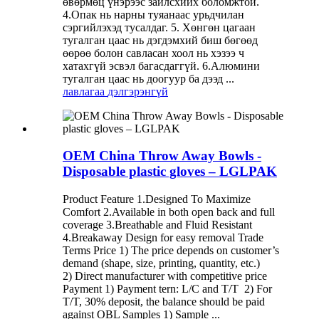
өвөрмөц үнэрээс зайлсхийх боломжтой.
4.Опак нь нарны туяанаас урьдчилан
сэргийлэхэд тусалдаг. 5. Хөнгөн цагаан
тугалган цаас нь дэгдэмхий биш бөгөөд
өөрөө болон савласан хоол нь хэзээ ч
хатахгүй эсвэл багасдаггүй. 6.Алюмини
тугалган цаас нь доогуур ба дээд ...
лавлагаа
дэлгэрэнгүй
OEM China Throw Away Bowls -
Disposable plastic gloves – LGLPAK
Product Feature 1.Designed To Maximize
Comfort 2.Available in both open back and full
coverage 3.Breathable and Fluid Resistant
4.Breakaway Design for easy removal Trade
Terms Price 1) The price depends on customer’s
demand (shape, size, printing, quantity, etc.)
2) Direct manufacturer with competitive price
Payment 1) Payment tern: L/C and T/T 2) For
T/T, 30% deposit, the balance should be paid
against OBL Samples 1) Sample ...