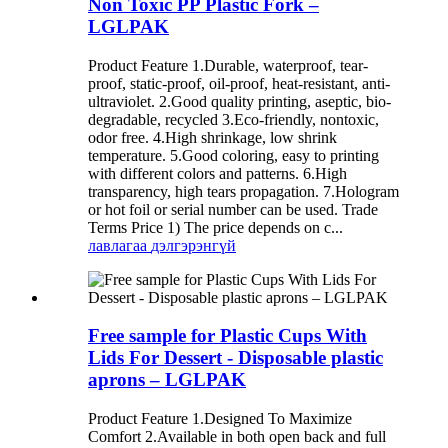
Non Toxic PP Plastic Fork –
LGLPAK
Product Feature 1.Durable, waterproof, tear-
proof, static-proof, oil-proof, heat-resistant, anti-
ultraviolet. 2.Good quality printing, aseptic, bio-
degradable, recycled 3.Eco-friendly, nontoxic,
odor free. 4.High shrinkage, low shrink
temperature. 5.Good coloring, easy to printing
with different colors and patterns. 6.High
transparency, high tears propagation. 7.Hologram
or hot foil or serial number can be used. Trade
Terms Price 1) The price depends on c...
лавлагаа
дэлгэрэнгүй
Free sample for Plastic Cups With
Lids For Dessert - Disposable plastic
aprons – LGLPAK
Product Feature 1.Designed To Maximize
Comfort 2.Available in both open back and full