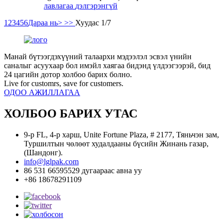
лавлагаа
дэлгэрэнгүй
1
2
3
4
5
6
Дараа нь>
>>
Хуудас 1/7
Манай бүтээгдэхүүний талаархи мэдээлэл эсвэл үнийн
саналыг асуухаар ​​бол имэйл хаягаа бидэнд үлдээгээрэй, бид
24 цагийн дотор холбоо барих болно.
Live for customrs, save for customers.
ОДОО АЖИЛЛАГАА
ХОЛБОО БАРИХ УТАС
9-р FL, 4-р харш, Unite Fortune Plaza, # 2177, Тяньчэн зам,
Туршилтын чөлөөт худалдааны бүсийн Жинань газар,
(Шандонг).
info@lglpak.com
86 531 66595529 дугаараас авна уу
+86 18678291109