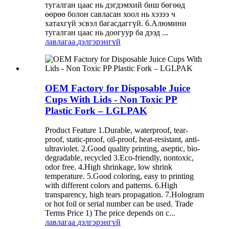
тугалган цаас нь дэгдэмхий биш бөгөөд
өөрөө болон савласан хоол нь хэзээ ч
хатахгүй эсвэл багасдаггүй. 6.Алюмини
тугалган цаас нь доогуур ба дээд ...
лавлагаа
дэлгэрэнгүй
OEM Factory for Disposable Juice
Cups With Lids - Non Toxic PP
Plastic Fork – LGLPAK
Product Feature 1.Durable, waterproof, tear-
proof, static-proof, oil-proof, heat-resistant, anti-
ultraviolet. 2.Good quality printing, aseptic, bio-
degradable, recycled 3.Eco-friendly, nontoxic,
odor free. 4.High shrinkage, low shrink
temperature. 5.Good coloring, easy to printing
with different colors and patterns. 6.High
transparency, high tears propagation. 7.Hologram
or hot foil or serial number can be used. Trade
Terms Price 1) The price depends on c...
лавлагаа
дэлгэрэнгүй