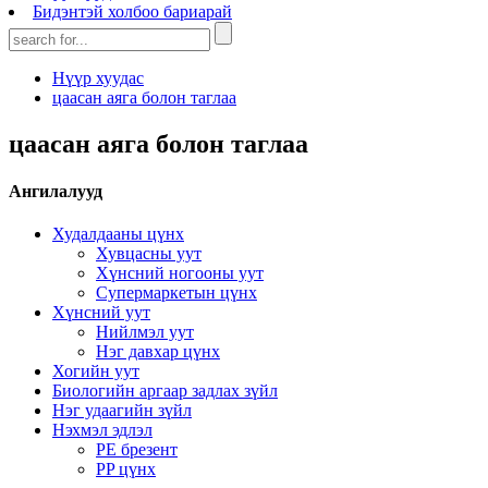
Бидэнтэй холбоо бариарай
Нүүр хуудас
цаасан аяга болон таглаа
цаасан аяга болон таглаа
Ангилалууд
Худалдааны цүнх
Хувцасны уут
Хүнсний ногооны уут
Супермаркетын цүнх
Хүнсний уут
Нийлмэл уут
Нэг давхар цүнх
Хогийн уут
Биологийн аргаар задлах зүйл
Нэг удаагийн зүйл
Нэхмэл эдлэл
PE брезент
PP цүнх