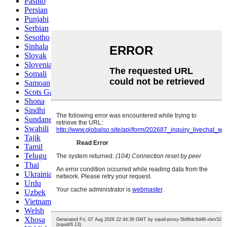
Pashto
Persian
Punjabi
Serbian
Sesotho
Sinhala
Slovak
Slovenian
Somali
Samoan
Scots Gaelic
Shona
Sindhi
Sundanese
Swahili
Tajik
Tamil
Telugu
Thai
Ukrainian
Urdu
Uzbek
Vietnamese
Welsh
Xhosa