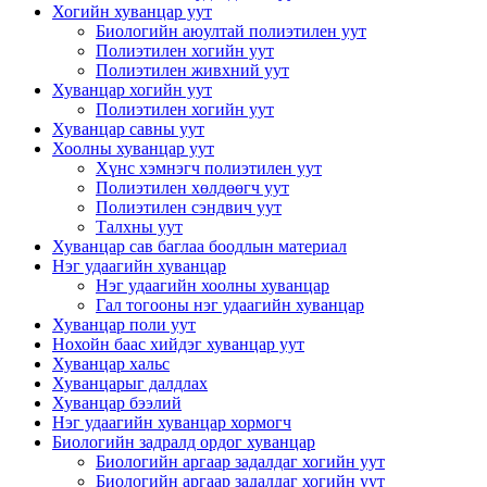
Хогийн хуванцар уут
Биологийн аюултай полиэтилен уут
Полиэтилен хогийн уут
Полиэтилен живхний уут
Хуванцар хогийн уут
Полиэтилен хогийн уут
Хуванцар савны уут
Хоолны хуванцар уут
Хүнс хэмнэгч полиэтилен уут
Полиэтилен хөлдөөгч уут
Полиэтилен сэндвич уут
Талхны уут
Хуванцар сав баглаа боодлын материал
Нэг удаагийн хуванцар
Нэг удаагийн хоолны хуванцар
Гал тогооны нэг удаагийн хуванцар
Хуванцар поли уут
Нохойн баас хийдэг хуванцар уут
Хуванцар хальс
Хуванцарыг далдлах
Хуванцар бээлий
Нэг удаагийн хуванцар хормогч
Биологийн задралд ордог хуванцар
Биологийн аргаар задалдаг хогийн уут
Биологийн аргаар задалдаг хогийн уут