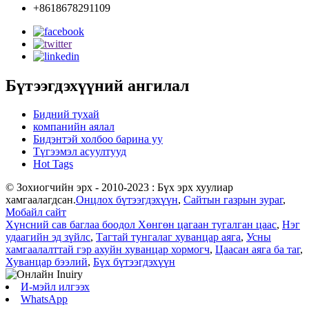
+8618678291109
Бүтээгдэхүүний ангилал
Бидний тухай
компанийн аялал
Бидэнтэй холбоо барина уу
Түгээмэл асуултууд
Hot Tags
© Зохиогчийн эрх - 2010-2023 : Бүх эрх хуулиар
хамгаалагдсан.
Онцлох бүтээгдэхүүн
,
Сайтын газрын зураг
,
Мобайл сайт
Хүнсний сав баглаа боодол Хөнгөн цагаан тугалган цаас
,
Нэг
удаагийн эд зүйлс
,
Тагтай тунгалаг хуванцар аяга
,
Усны
хамгаалалттай гэр ахуйн хуванцар хормогч
,
Цаасан аяга ба таг
,
Хуванцар бээлий
,
Бүх бүтээгдэхүүн
И-мэйл илгээх
WhatsApp