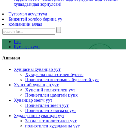
худалдаачдад зориулсан!
Түгээмэл асуултууд
Бидэнтэй холбоо барина уу
компанийн аялал
Гэр
Бүтээгдэхүүн
Ангилал
Хувцасны хуванцар уут
Хувцасны полиэтилен бүрээс
Полиэтилен костюмны бүрээстэй уут
Хүнсний хуванцар уут
Хүнсний полиэтилен уут
Полиэтилен цамцтай цүнх
Хуванцар зөөгч уут
Полиэтилен зөөгч уут
Полиэтилен хэвлэмэл уут
Худалдааны хуванцар уут
Захиалгат полиэтилен уут
полиэтилен худалдааны уут