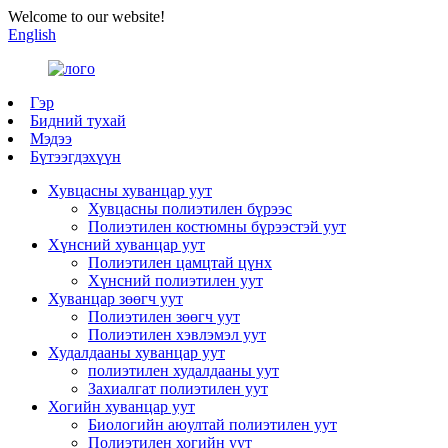
Welcome to our website!
English
Гэр
Бидний тухай
Мэдээ
Бүтээгдэхүүн
Хувцасны хуванцар уут
Хувцасны полиэтилен бүрээс
Полиэтилен костюмны бүрээстэй уут
Хүнсний хуванцар уут
Полиэтилен цамцтай цүнх
Хүнсний полиэтилен уут
Хуванцар зөөгч уут
Полиэтилен зөөгч уут
Полиэтилен хэвлэмэл уут
Худалдааны хуванцар уут
полиэтилен худалдааны уут
Захиалгат полиэтилен уут
Хогийн хуванцар уут
Биологийн аюултай полиэтилен уут
Полиэтилен хогийн уут