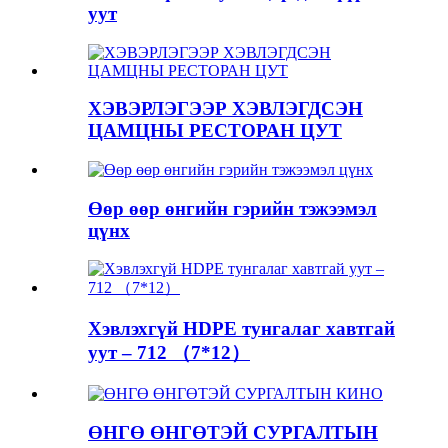
уут
ХЭВЭРЛЭГЭЭР ХЭВЛЭГДСЭН
ЦАМЦНЫ РЕСТОРАН ЦУТ
Өөр өөр өнгийн гэрийн тэжээмэл
цүнх
Хэвлэхгүй HDPE тунгалаг хавтгай
уут – 712 （7*12）
ӨНГӨ ӨНГӨТЭЙ СУРГАЛТЫН