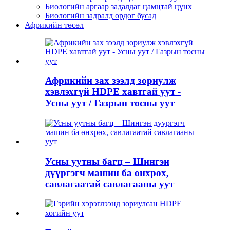
Биологийн аргаар задалдаг цамцтай цүнх
Биологийн задралд ордог бусад
Африкийн төсөл
Африкийн зах зээлд зориулж
хэвлэхгүй HDPE хавтгай уут -
Усны уут / Газрын тосны уут
Усны уутны багц – Шингэн
дүүргэгч машин ба өнхрөх,
савлагаатай савлагааны уут