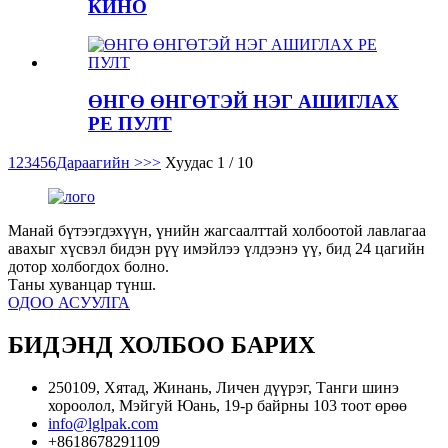
КИНО
ӨНГӨ ӨНГӨТЭЙ НЭГ АШИГЛАХ
PE ПУЛТ
1
2
3
4
5
6
Дараагийн >
>>
Хуудас 1 / 10
Манай бүтээгдэхүүн, үнийн жагсаалттай холбоотой лавлагаа
авахыг хүсвэл бидэн рүү имэйлээ үлдээнэ үү, бид 24 цагийн
дотор холбогдох болно.
Таны хуванцар түнш.
ОДОО АСУУЛГА
БИДЭНД ХОЛБОО БАРИХ
250109, Хятад, Жинань, Личен дүүрэг, Танги шинэ
хороолол, Мэйгуй Юань, 19-р байрны 103 тоот өрөө
info@lglpak.com
+8618678291109