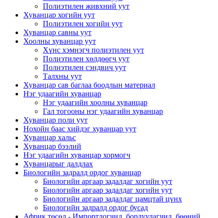
Полиэтилен живхний уут
Хуванцар хогийн уут
Полиэтилен хогийн уут
Хуванцар савны уут
Хоолны хуванцар уут
Хүнс хэмнэгч полиэтилен уут
Полиэтилен хөлдөөгч уут
Полиэтилен сэндвич уут
Талхны уут
Хуванцар сав баглаа боодлын материал
Нэг удаагийн хуванцар
Нэг удаагийн хоолны хуванцар
Гал тогооны нэг удаагийн хуванцар
Хуванцар поли уут
Нохойн баас хийдэг хуванцар уут
Хуванцар хальс
Хуванцар бээлий
Нэг удаагийн хуванцар хормогч
Хуванцарыг далдлах
Биологийн задралд ордог хуванцар
Биологийн аргаар задалдаг хогийн уут
Биологийн аргаар задалдаг хогийн уут
Биологийн аргаар задалдаг цамцтай цүнх
Биологийн задралд ордог бусад
Африк төсөл - Импортлогчид, борлуулагчид, бөөний