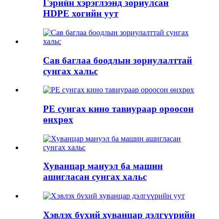
Гэрийн хэрэглээнд зориулсан
HDPE хогийн уут
Сав баглаа боодлын зориулалттай
сунгах хальс
PE сунгах кино тавиураар ороосон
өнхрөх
Хуванцар мануэл ба машин
ашигласан сунгах хальс
Хэвлэх бүхий хуванцар дэлгүүрийн