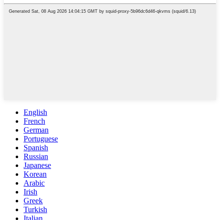
English
French
German
Portuguese
Spanish
Russian
Japanese
Korean
Arabic
Irish
Greek
Turkish
Italian