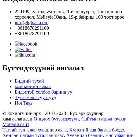
250109, Хятад, Жинань, Личэн дүүрэг, Танги шинэ
хороолол, Мэйгуй Юань, 19-р байрны 103 тоот өрөө
info@lglpak.com
+8618678291109
+8618678291109
Бүтээгдэхүүний ангилал
Бидний тухай
компанийн аялал
Бидэнтэй холбоо барина уу
Түгээмэл асуултууд
Hot Tags
© Зохиогчийн эрх - 2010-2023 : Бүх эрх хуулиар
хамгаалагдсан.
Онцлох бүтээгдэхүүн
,
Сайтын газрын зураг
,
Мобайл сайт
Тагтай тунгалаг хуванцар аяга
,
Хүнсний сав баглаа боодол
Хөнгөн цагаан тугалган цаас
,
Хуванцар бээлий
,
Нэг удаагийн