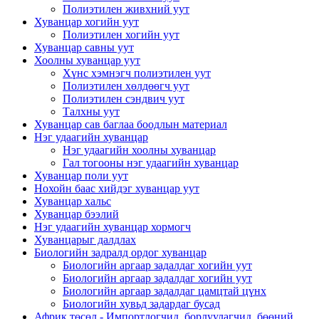
Полиэтилен живхний уут
Хуванцар хогийн уут
Полиэтилен хогийн уут
Хуванцар савны уут
Хоолны хуванцар уут
Хүнс хэмнэгч полиэтилен уут
Полиэтилен хөлдөөгч уут
Полиэтилен сэндвич уут
Талхны уут
Хуванцар сав баглаа боодлын материал
Нэг удаагийн хуванцар
Нэг удаагийн хоолны хуванцар
Гал тогооны нэг удаагийн хуванцар
Хуванцар поли уут
Нохойн баас хийдэг хуванцар уут
Хуванцар хальс
Хуванцар бээлий
Нэг удаагийн хуванцар хормогч
Хуванцарыг далдлах
Биологийн задралд ордог хуванцар
Биологийн аргаар задалдаг хогийн уут
Биологийн аргаар задалдаг хогийн уут
Биологийн аргаар задалдаг цамцтай цүнх
Биологийн хувьд задардаг бусад
Африк төсөл - Импортлогчид, борлуулагчид, бөөний