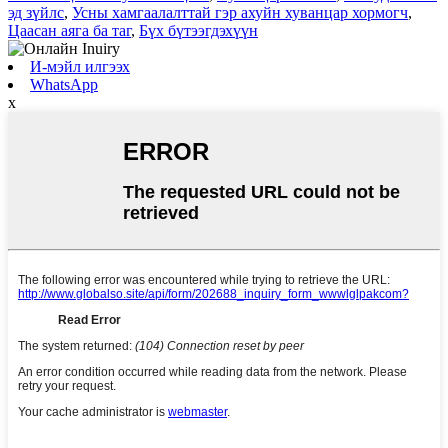
эд зүйлс
,
Усны хамгаалалттай гэр ахуйн хуванцар хормогч
,
Цаасан аяга ба таг
,
Бүх бүтээгдэхүүн
И-мэйл илгээх
WhatsApp
x