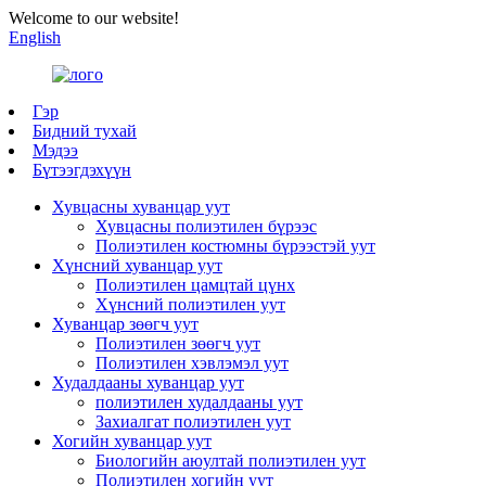
Welcome to our website!
English
Гэр
Бидний тухай
Мэдээ
Бүтээгдэхүүн
Хувцасны хуванцар уут
Хувцасны полиэтилен бүрээс
Полиэтилен костюмны бүрээстэй уут
Хүнсний хуванцар уут
Полиэтилен цамцтай цүнх
Хүнсний полиэтилен уут
Хуванцар зөөгч уут
Полиэтилен зөөгч уут
Полиэтилен хэвлэмэл уут
Худалдааны хуванцар уут
полиэтилен худалдааны уут
Захиалгат полиэтилен уут
Хогийн хуванцар уут
Биологийн аюултай полиэтилен уут
Полиэтилен хогийн уут