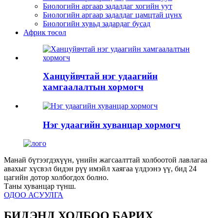
Биологийн аргаар задалдаг хогийн уут
Биологийн аргаар задалдаг цамцтай цүнх
Биологийн хувьд задардаг бусад
Африк төсөл
Ханцуйвчтай нэг удаагийн
хамгаалалтын хормогч
Нэг удаагийн хуванцар хормогч
Манай бүтээгдэхүүн, үнийн жагсаалттай холбоотой лавлагаа
авахыг хүсвэл бидэн рүү имэйл хаягаа үлдээнэ үү, бид 24
цагийн дотор холбогдох болно.
Таны хуванцар түнш.
ОДОО АСУУЛГА
БИДЭНД ХОЛБОО БАРИХ