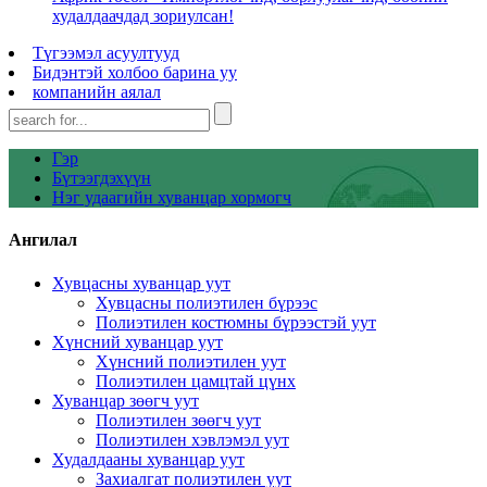
худалдаачдад зориулсан!
Түгээмэл асуултууд
Бидэнтэй холбоо барина уу
компанийн аялал
Гэр
Бүтээгдэхүүн
Нэг удаагийн хуванцар хормогч
Ангилал
Хувцасны хуванцар уут
Хувцасны полиэтилен бүрээс
Полиэтилен костюмны бүрээстэй уут
Хүнсний хуванцар уут
Хүнсний полиэтилен уут
Полиэтилен цамцтай цүнх
Хуванцар зөөгч уут
Полиэтилен зөөгч уут
Полиэтилен хэвлэмэл уут
Худалдааны хуванцар уут
Захиалгат полиэтилен уут