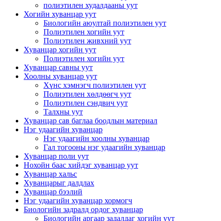
полиэтилен худалдааны уут
Хогийн хуванцар уут
Биологийн аюултай полиэтилен уут
Полиэтилен хогийн уут
Полиэтилен живхний уут
Хуванцар хогийн уут
Полиэтилен хогийн уут
Хуванцар савны уут
Хоолны хуванцар уут
Хүнс хэмнэгч полиэтилен уут
Полиэтилен хөлдөөгч уут
Полиэтилен сэндвич уут
Талхны уут
Хуванцар сав баглаа боодлын материал
Нэг удаагийн хуванцар
Нэг удаагийн хоолны хуванцар
Гал тогооны нэг удаагийн хуванцар
Хуванцар поли уут
Нохойн баас хийдэг хуванцар уут
Хуванцар хальс
Хуванцарыг далдлах
Хуванцар бээлий
Нэг удаагийн хуванцар хормогч
Биологийн задралд ордог хуванцар
Биологийн аргаар задалдаг хогийн уут