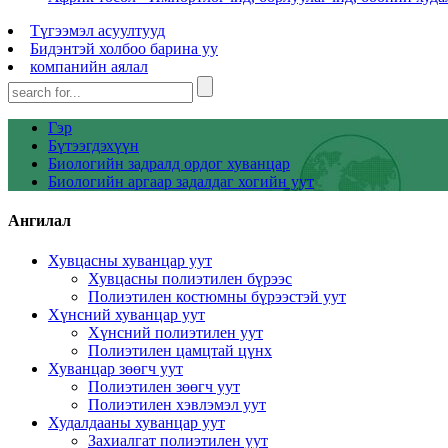
Түгээмэл асуултууд
Бидэнтэй холбоо барина уу
компанийн аялал
Гэр
Бүтээгдэхүүн
Биологийн задралд ордог хуванцар
Биологийн аргаар задалдаг хогийн уут
Ангилал
Хувцасны хуванцар уут
Хувцасны полиэтилен бүрээс
Полиэтилен костюмны бүрээстэй уут
Хүнсний хуванцар уут
Хүнсний полиэтилен уут
Полиэтилен цамцтай цүнх
Хуванцар зөөгч уут
Полиэтилен зөөгч уут
Полиэтилен хэвлэмэл уут
Худалдааны хуванцар уут
Захиалгат полиэтилен уут