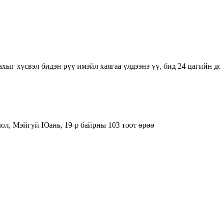
хыг хүсвэл бидэн рүү имэйл хаягаа үлдээнэ үү, бид 24 цагийн д
лол, Мэйгуй Юань, 19-р байрны 103 тоот өрөө