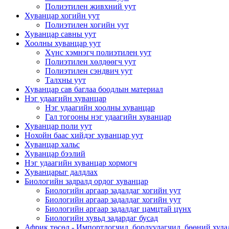
Полиэтилен живхний уут
Хуванцар хогийн уут
Полиэтилен хогийн уут
Хуванцар савны уут
Хоолны хуванцар уут
Хүнс хэмнэгч полиэтилен уут
Полиэтилен хөлдөөгч уут
Полиэтилен сэндвич уут
Талхны уут
Хуванцар сав баглаа боодлын материал
Нэг удаагийн хуванцар
Нэг удаагийн хоолны хуванцар
Гал тогооны нэг удаагийн хуванцар
Хуванцар поли уут
Нохойн баас хийдэг хуванцар уут
Хуванцар хальс
Хуванцар бээлий
Нэг удаагийн хуванцар хормогч
Хуванцарыг далдлах
Биологийн задралд ордог хуванцар
Биологийн аргаар задалдаг хогийн уут
Биологийн аргаар задалдаг хогийн уут
Биологийн аргаар задалдаг цамцтай цүнх
Биологийн хувьд задардаг бусад
Африк төсөл - Импортлогчид, борлуулагчид, бөөний худа