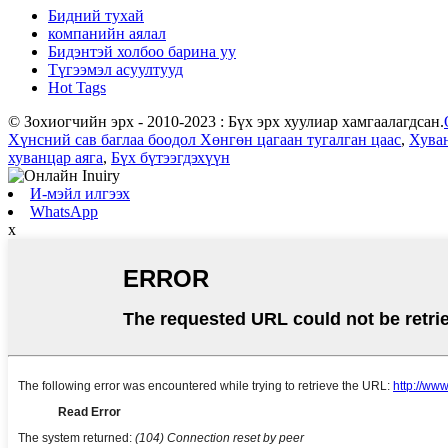
Бидний тухай
компанийн аялал
Бидэнтэй холбоо барина уу
Түгээмэл асуултууд
Hot Tags
© Зохиогчийн эрх - 2010-2023 : Бүх эрх хуулиар хамгаалагдсан.
Хүнсний сав баглаа боодол Хөнгөн цагаан тугалган цаас
,
Хува
хуванцар аяга
,
Бүх бүтээгдэхүүн
И-мэйл илгээх
WhatsApp
x