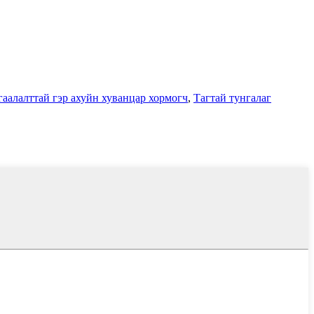
аалалттай гэр ахуйн хуванцар хормогч
,
Тагтай тунгалаг