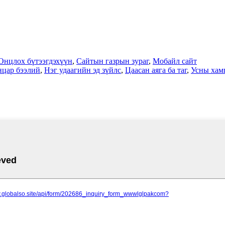
Онцлох бүтээгдэхүүн
,
Сайтын газрын зураг
,
Мобайл сайт
нцар бээлий
,
Нэг удаагийн эд зүйлс
,
Цаасан аяга ба таг
,
Усны хамг