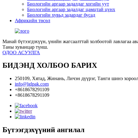
Биологийн аргаар задалдаг хогийн уут
Биологийн аргаар задалдаг цамцтай цүнх
Биологийн хувьд задардаг бусад
Африкийн төсөл
Манай бүтээгдэхүүн, үнийн жагсаалттай холбоотой лавлагаа ава
Таны хуванцар түнш.
ОДОО АСУУЛГА
БИДЭНД ХОЛБОО БАРИХ
250109, Хятад, Жинань, Личэн дүүрэг, Танги шинэ хороо
info@lglpak.com
+8618678291109
+8618678291109
Бүтээгдэхүүний ангилал