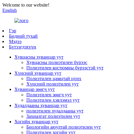
Welcome to our website!
English
Гэр
Бидний тухай
Мэдээ
Бүтээгдэхүүн
Хувцасны хуванцар уут
Хувцасны полиэтилен бүрээс
Полиэтилен костюмны бүрээстэй уут
Хүнсний хуванцар уут
Полиэтилен цамцтай цүнх
Хүнсний полиэтилен уут
Хуванцар зөөгч уут
Полиэтилен зөөгч уут
Полиэтилен хэвлэмэл уут
Худалдааны хуванцар уут
полиэтилен худалдааны уут
Захиалгат полиэтилен уут
Хогийн хуванцар уут
Биологийн аюултай полиэтилен уут
Полиэтилен хогийн уут