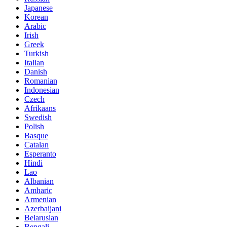
Japanese
Korean
Arabic
Irish
Greek
Turkish
Italian
Danish
Romanian
Indonesian
Czech
Afrikaans
Swedish
Polish
Basque
Catalan
Esperanto
Hindi
Lao
Albanian
Amharic
Armenian
Azerbaijani
Belarusian
Bengali