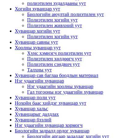
полиэтилен худалдааны уут
Хогийн хуванцар уут
Биологийн аюултай полиэтилен уут
Полиэтилен хогийн уут
Полиэтилен живхний уут
Хуванцар хогийн уут
Полиэтилен хогийн уут
Хуванцар савны уут
Хоолны хуванцар уут
Хүнс хэмнэгч полиэтилен уут
Полиэтилен хөлдөөгч уут
Полиэтилен сэндвич уут
Талхны уут
Хуванцар сав баглаа боодлын материал
Нэг удаагийн хуванцар
Нэг удаагийн хоолны хуванцар
Гал тогооны нэг удаагийн хуванцар
Хуванцар поли уут
Нохойн баас хийдэг хуванцар уут
Хуванцар хальс
Хуванцарыг далдлах
Хуванцар бээлий
Нэг удаагийн хуванцар хормогч
Биологийн задралд ордог хуванцар
Биологийн аргаар задалдаг хогийн уут